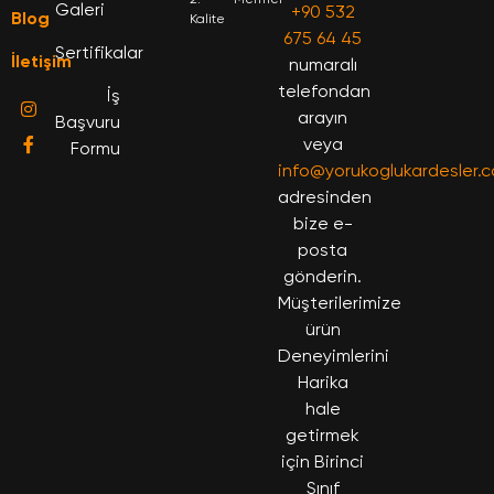
Galeri
+90 532
Blog
Kalite
675 64 45
Sertifikalar
İletişim
numaralı
telefondan
İş
arayın
Başvuru
veya
Formu
info@yorukoglukardesler.
adresinden
bize e-
posta
gönderin.
Müşterilerimize
ürün
Deneyimlerini
Harika
hale
getirmek
için Birinci
Sınıf