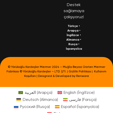
Destek
sağlamaya
çalışıyoruz!
Türkçe
•
Arapça
•
İngilizce
•
Almanca
•
Rusça
•
İspanyolca
© Yörükoğlu Kardeşler Mermer 2024 – Muğla Beyazı Üreten Mermer
Fabrikası © Yörükoğlu Kardeşler – LTD. ŞTİ. |
Gizlilik Politikası
|
Kullanım
Koşulları
| Designed & Developed by
Renware
العربية
(
Arapça
)
English
(
İngilizce
)
Deutsch
(
Almanca
)
فارسی
(
Farsça
)
Русский
(
Rusça
)
Español
(
İspanyolca
)