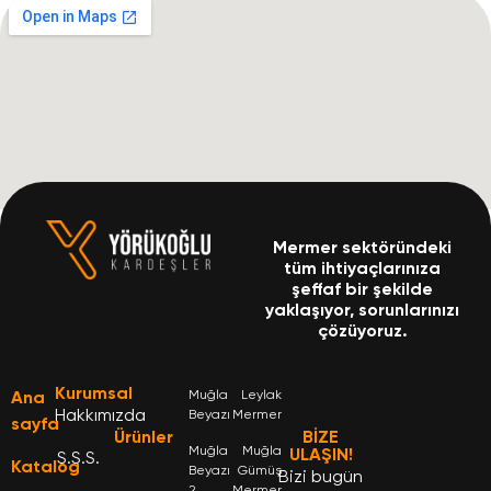
Mermer sektöründeki
tüm ihtiyaçlarınıza
şeffaf bir şekilde
yaklaşıyor, sorunlarınızı
çözüyoruz.
Kurumsal
Ana
Muğla
Leylak
Hakkımızda
Beyazı
Mermer
sayfa
Ürünler
BİZE
Muğla
Muğla
ULAŞIN!
S.S.S.
Katalog
Beyazı
Gümüş
Bizi bugün
2.
Mermer