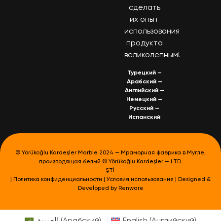
сделать
их опыт
использования
продукта
великолепным!
Турецкий
—
Арабский
—
Английский
—
Немецкий
—
Русский
—
Испанский
© Yörükoğlu Kardeşler Marble 2024 — Мраморная фабрика в Мугле,
производящая белый © Yörükoğlu Kardeşler — LTD.
ŞTİ.
|
Политика конфиденциальности
|
Условия использования
| Designed &
Developed by
Renware
العربية
(
Арабский
)
English
(
Английский
)