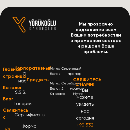
Мы прозрачно
подходим ко всем
Вашим потребностям
в мраморном секторе
и решаем Ваши
проблемы.
Корпоративный
Главная
Мугла
Сиреневый
О
Белая
мрамор
страница
Продукты
СВЯЖИТЕСЬ
нас
Мугла
Серебряный
С НАМИ!
Каталог
Белая 2.
мрамор
Вы
S.S.S.
Качество
Мугла
можете
Блог
Галерея
увидеть
Свяжитесь
нас
Сертификаты
с
сегодня
+90 532
Форма