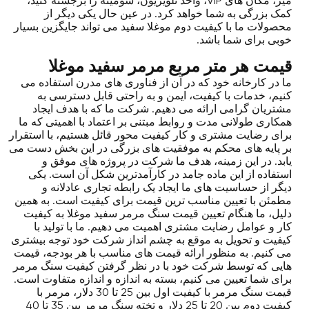
میز، مکان های VIP، واحد تلویزیون، شومینه را برجسته کنید،
کمک بزرگی به شما خواهد کرد. در عین حال یکی دیگر از
محصولات ما با کیفیت دوم موغلا سفید می تواند جایگزین بسیار
خوبی برای شما باشد.
قیمت هر متر مربع مرمر سفید موغلا
ما در کارخانه خود که در آن از فناوری های مدرن استفاده می
کنیم، خدمات با کیفیت، ایمن و به راحتی قابل دسترسی به
مشتریان گرامی ارائه می دهیم. شرکت ما که با هدف ایجاد
همکاری طولانی مدت و روابط مبتنی بر اعتماد با اهمیتی که ما
برای رضایت مشتری و کار کیفیت محور قائل هستیم، با استقرار
بر پایه های محکم به موفقیت های بزرگی در این بخش دست می
یابد. در این زمینه، هدف ما شرکت در پروژه های موفق و
استفاده از این ماده جامد در کارآمدترین شکل آن است. یکی
دیگر از حساسیت های ما ایجاد یک رابطه تجاری عادلانه و
مطمئن با تعیین مناسب ترین قیمت برای کیفیت است. به همین
دلیل، ما هنگام تعیین قیمت سنگ مرمر سفید موغلا به کیفیت
کار و عوامل رضایت مشتری اهمیت می دهیم. ما با تولید با
کیفیت و تحویل به موقع به چشم انداز شرکت خود توجه بیشتری
می کنیم. به منظور ارائه قیمت های مناسب با هر بودجه، قیمت
هایی که توسط شرکت خود با در نظر گرفتن کیفیت سنگ مرمر
برای شما تعیین می کنیم، بسته به اندازه و اندازه متفاوت است.
قیمت سنگ مرمر با کیفیت اول بین 25 تا 30 دلار، مرمر با
کیفیت دوم بین 20 تا 25 دلار و تخته سنگ مرمر بین 35 تا 40