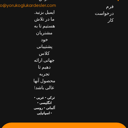
info@yorukoglukardesler.com
فرم
ایمیل بزنید.
درخواست
ما در تلاش
کار
هستیم تا به
مشتریان
خود
پشتیبانی
کلاس
جهانی ارائه
دهیم تا
تجربه
محصول آنها
عالی باشد!
ترکی
•
عربی
•
انگلیسی
•
آلمانی
•
روسی
•
اسپانیایی