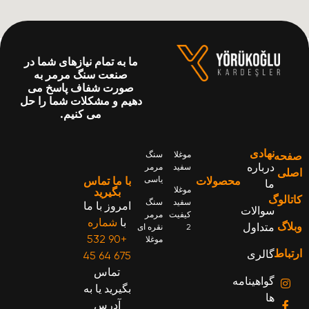
ما به تمام نیازهای شما در
صنعت سنگ مرمر به
صورت شفاف پاسخ می
دهیم و مشکلات شما را حل
می کنیم.
نهادی
فحه
موغلا
سنگ
درباره
سفید
مرمر
صلی
محصولات
یاسی
با ما تماس
ما
موغلا
بگیرید
تالوگ
سفید
سنگ
امروز با ما
سوالات
کیفیت
مرمر
با
شماره
لاگ
متداول
2
نقره ای
+90 532
موغلا
تباط
گالری
675 64 45
تماس
گواهینامه
بگیرید یا به
ها
آدرس