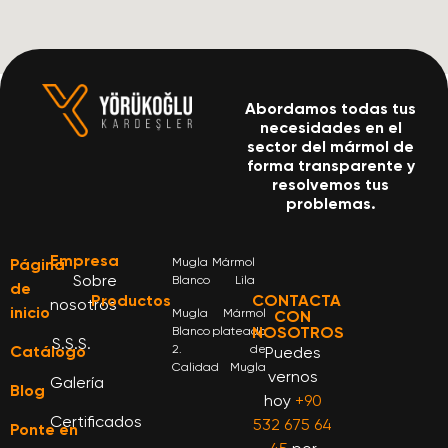
Abordamos todas tus
necesidades en el
sector del mármol de
forma transparente y
resolvemos tus
problemas.
Empresa
Página
Mugla
Mármol
Sobre
Blanco
Lila
de
Productos
CONTACTA
nosotros
inicio
Mugla
Mármol
CON
NOSOTROS
Blanco
plateado
S.S.S.
Catálogo
2.
de
Puedes
Calidad
Mugla
vernos
Galería
Blog
hoy
+90
Certificados
532 675 64
Ponte en