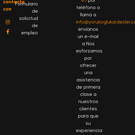
45
por
contacto
Formulario
teléfono o
con
de
llama a
solicitud
info@yorukoglukardesler.
de
envíanos
empleo
un e-mail
a Nos
esforzamos
por
ofrecer
una
asistencia
de primera
clase a
nuestros
clientes
para que
su
experiencia