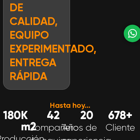
DE
CALIDAD,
EQUIPO
EXPERIMENTADO,
ENTREGA
RÁPIDA
Hasta hoy...
180
K 
42
20
678
+
m2
Compañero
Años de
Cliente
Producción