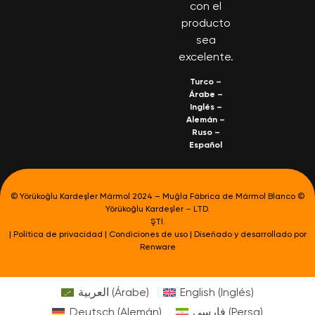
con el
producto
sea
excelente.
Turco
–
Árabe
–
Inglés
–
Alemán
–
Ruso
–
Español
© Yörükoğlu Kardeşler Mármol 2024 – Muğla Fábrica de Mármol Blanco ©
Yörükoğlu Kardeşler – LTD.
ŞTİ.
|
Política de privacidad
|
Condiciones de uso
| Diseñado y desarrollado por
Renware
العربية
(
Árabe
)
English
(
Inglés
)
Deutsch
(
Alemán
)
فارسی
(
Persa
)