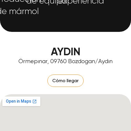
de equipo
experiencia
de mármol
AYDIN
Örmepınar, 09760 Bozdogan/Aydın
Cómo llegar