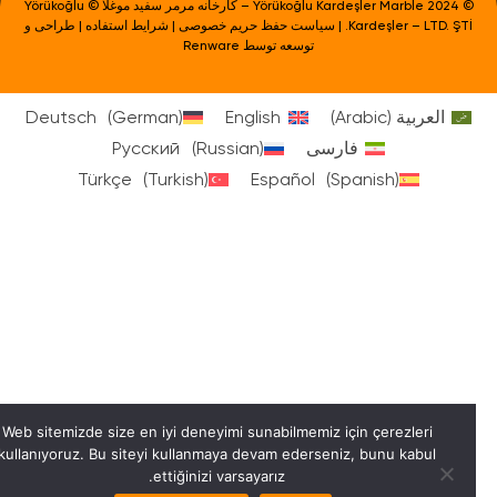
© Yörükoğlu Kardeşler Marble 2024 – کارخانه مرمر سفید موغلا © Yörükoğlu
Kardeşler – LTD. ŞTİ. |
سیاست حفظ حریم خصوصی
|
شرایط استفاده
| طراحی و
توسعه توسط
Renware
العربية
(
Arabic
)
English
)
German
(
Deutsch
فارسی
)
Russian
(
Русский
Türkçe
(
Turkish
)
Español
(
Spanish
)
Web sitemizde size en iyi deneyimi sunabilmemiz için çerezleri
kullanıyoruz. Bu siteyi kullanmaya devam ederseniz, bunu kabul
ettiğinizi varsayarız.