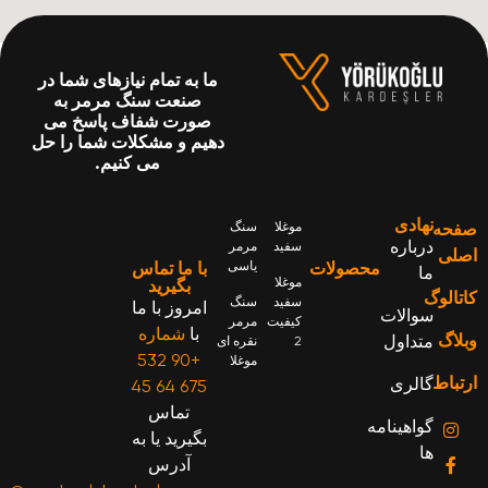
ما به تمام نیازهای شما در
صنعت سنگ مرمر به
صورت شفاف پاسخ می
دهیم و مشکلات شما را حل
می کنیم.
نهادی
فحه
موغلا
سنگ
درباره
سفید
مرمر
صلی
محصولات
یاسی
با ما تماس
ما
موغلا
بگیرید
تالوگ
سفید
سنگ
امروز با ما
سوالات
کیفیت
مرمر
با
شماره
لاگ
متداول
2
نقره ای
+90 532
موغلا
تباط
گالری
675 64 45
تماس
گواهینامه
بگیرید یا به
ها
آدرس