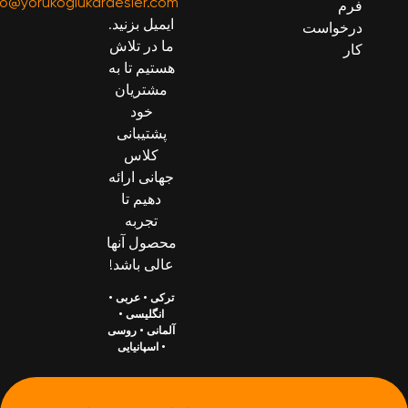
info@yorukoglukardesler.com
فرم
ایمیل بزنید.
درخواست
ما در تلاش
کار
هستیم تا به
مشتریان
خود
پشتیبانی
کلاس
جهانی ارائه
دهیم تا
تجربه
محصول آنها
عالی باشد!
ترکی
•
عربی
•
انگلیسی
•
آلمانی
•
روسی
•
اسپانیایی